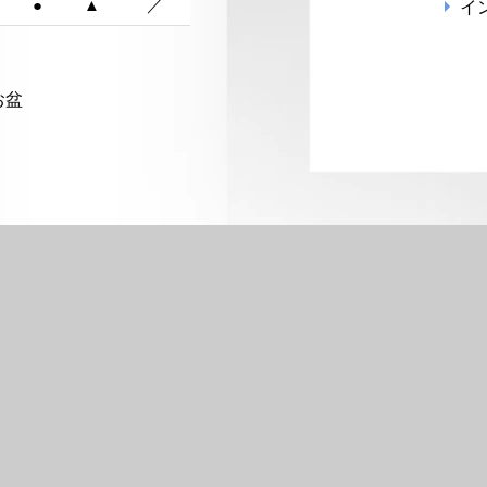
●
▲
／
イ
お盆