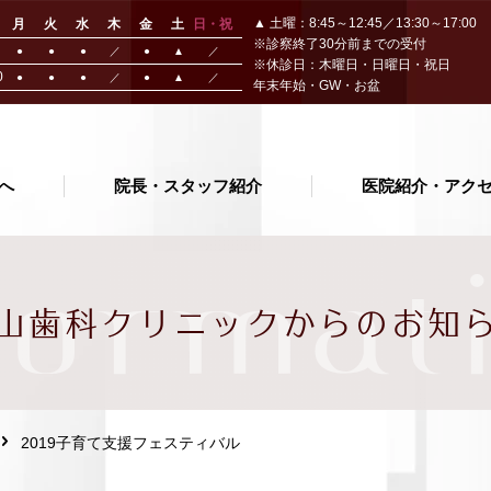
▲ 土曜：8:45～12:45／13:30～17:00
月
火
水
木
金
土
日・祝
※診察終了30分前までの受付
●
●
●
／
●
▲
／
※休診日：木曜日・日曜日・祝日
0
●
●
●
／
●
▲
／
年末年始・GW・お盆
へ
院長・スタッフ紹介
医院紹介・アク
format
山歯科クリニック
からのお知
2019子育て支援フェスティバル
の