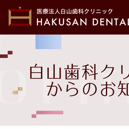
ホーム
初め
form
院長・スタッフ紹介
医院
白山歯科ク
お問い合わせ
治療
からのお
白山歯科クリニックから
の
お知らせ