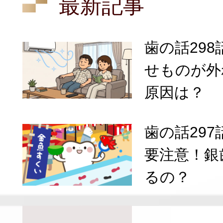
最新記事
歯の話29
せものが外
原因は？
歯の話29
要注意！銀
るの？