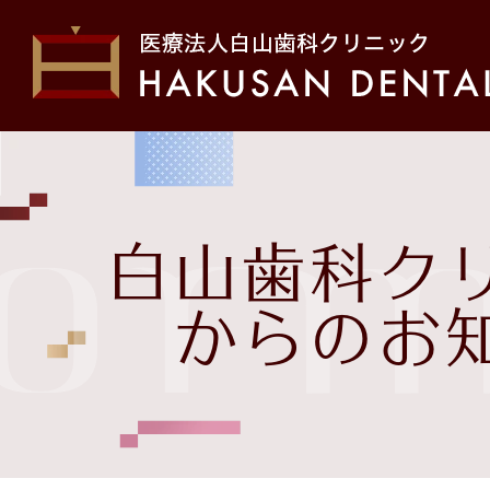
ホーム
初め
form
院長・スタッフ紹介
医院
白山歯科ク
お問い合わせ
治療
からのお
白山歯科クリニックから
の
お知らせ