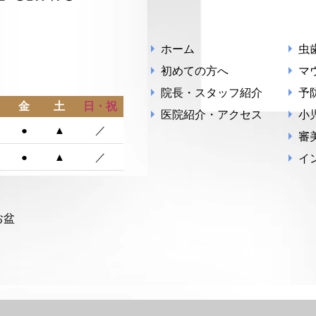
ホーム
虫
初めての方へ
マ
院長・スタッフ紹介
予
金
土
日・祝
医院紹介・アクセス
小
●
▲
／
審
●
▲
／
イ
お盆