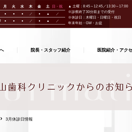
▲ 土曜：8:45～12:45／13:30～17:00
月
火
水
木
金
土
日・祝
※診察終了30分前までの受付
●
●
●
／
●
▲
／
※休診日：木曜日・日曜日・祝日
0
●
●
●
／
●
▲
／
年末年始・GW・お盆
へ
院長・スタッフ紹介
医院紹介・アク
format
山歯科クリニック
からのお知
3月休診日情報
の