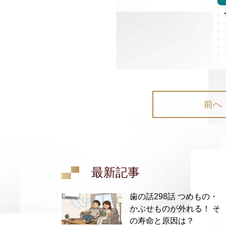
前へ
最新記事
歯の話298話 つめもの・
かぶせものが外れる！ そ
の寿命と原因は？