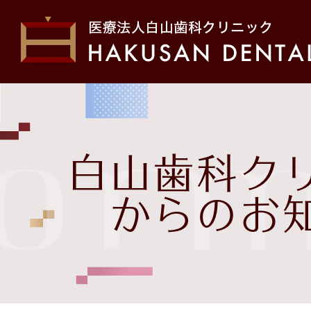
ホーム
初め
form
院長・スタッフ紹介
医院
白山歯科ク
お問い合わせ
治療
からのお
白山歯科クリニックから
の
お知らせ