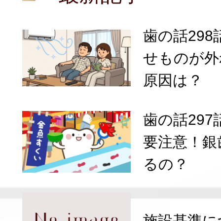
歯の話29
せものが外
原因は？
歯の話29
要注意！銀
るの？
施設基準に