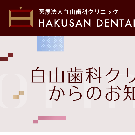
ホーム
初め
form
院長・スタッフ紹介
医院
白山歯科ク
お問い合わせ
治療
からのお
白山歯科クリニックから
の
お知らせ