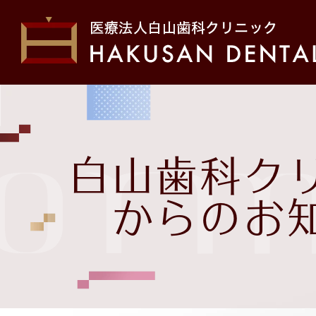
ホーム
初め
form
院長・スタッフ紹介
医院
白山歯科ク
お問い合わせ
治療
からのお
白山歯科クリニックから
の
お知らせ