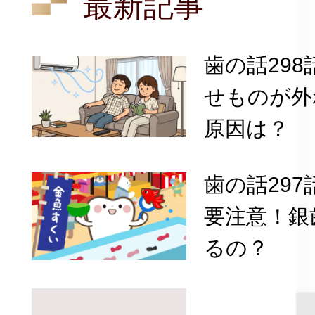
最新記事
歯の話29
せものが外
原因は？
歯の話29
要注意！銀
るの？