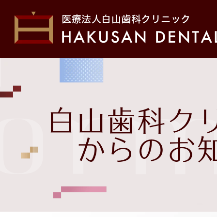
ホーム
初め
form
院長・スタッフ紹介
医院
白山歯科ク
お問い合わせ
治療
からのお
白山歯科クリニックから
の
お知らせ