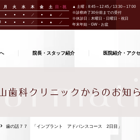
▲ 土曜：8:45～12:45／13:30～17:00
月
火
水
木
金
土
日・祝
※診察終了30分前までの受付
●
●
●
／
●
▲
／
※休診日：木曜日・日曜日・祝日
0
●
●
●
／
●
▲
／
年末年始・GW・お盆
へ
院長・スタッフ紹介
医院紹介・アク
format
山歯科クリニック
からのお知
歯の話７７ 「インプラント アドバンスコース 2日目」
の