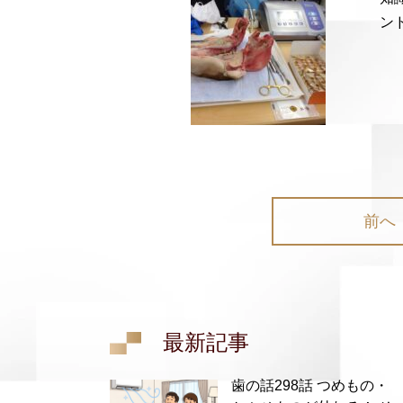
ン
前へ
最新記事
歯の話298話 つめもの・