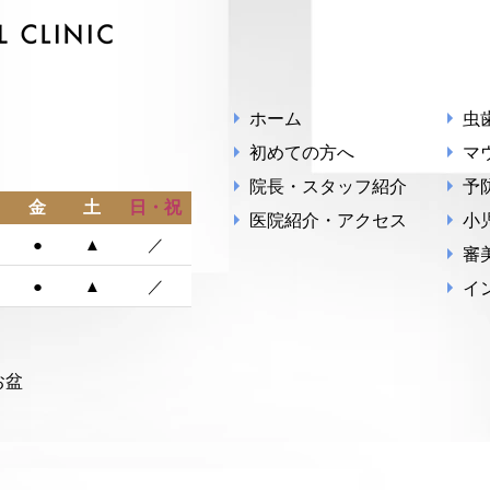
ホーム
虫
初めての方へ
マ
院長・スタッフ紹介
予
金
土
日・祝
医院紹介・アクセス
小
●
▲
／
審
●
▲
／
イ
お盆