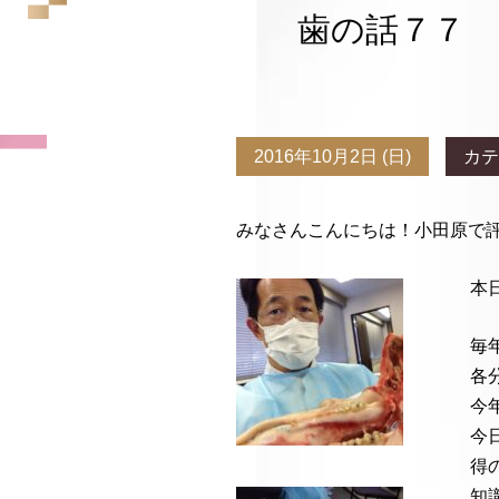
歯の話７７ 
2016年10月2日 (日)
カテ
みなさんこんにちは！小田原で
本
毎
各
今
今
得
知